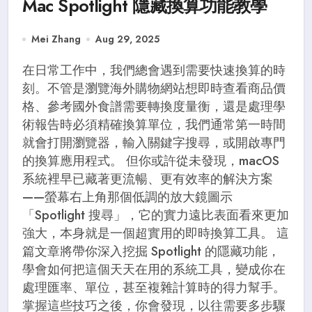
Mac Spotlight 隱藏換算功能教學
Mei Zhang
Aug 29, 2025
在日常工作中，我們總會遇到需要快速換算的時
刻。不管是瀏覽海外購物網站想即時查看商品價
格、參考國外食譜需要轉換度量衡，還是處理學
術報告時必須精確換算單位，我們通常第一時間
就會打開瀏覽器，輸入關鍵字搜尋，或開啟專門
的換算應用程式。 但你或許從未發現，macOS
系統裡早已藏著更流暢、更有效率的解決方案
——螢幕右上角那個低調的放大鏡圖示
「Spotlight 搜尋」，它的實力遠比表面看來更加
強大，本身就是一個超實用的即時換算工具。 這
篇文章將帶你深入挖掘 Spotlight 的隱藏功能，
學會如何把這個天天在用的系統工具，變成你在
處理匯率、單位，甚至複雜計算時的得力幫手。
掌握這些技巧之後，你會發現，以往需要多步驟