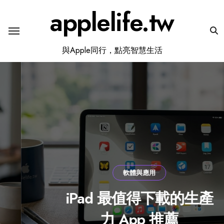
Skip
applelife.tw
to
content
與Apple同行，點亮智慧生活
軟體與應用
iPad 最值得下載的生產
力 App 推薦